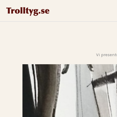
Hoppa
till
innehåll
Vi present